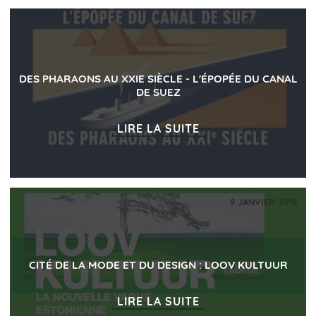
26 MARS 2018
DES PHARAONS AU XXIE SIÈCLE - L'ÉPOPÉE DU CANAL
DE SUEZ
LIRE LA SUITE
ACCUEIL
9 JANVIER 2018
HÔTEL
CHAMBRES
CITÉ DE LA MODE ET DU DESIGN : LOOV KULTUUR
OFFRES
PHOTOS
LIRE LA SUITE