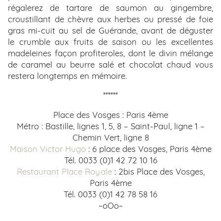
régalerez de tartare de saumon au gingembre,
SITUATION
croustillant de chèvre aux herbes ou pressé de foie
gras mi-cuit au sel de Guérande, avant de déguster
AVIS
le crumble aux fruits de saison ou les excellentes
ACTUALITÉS
madeleines façon profiteroles, dont le divin mélange
de caramel au beurre salé et chocolat chaud vous
CITY GUIDE
restera longtemps en mémoire.
******
Place des Vosges : Paris 4ème
Métro : Bastille, lignes 1, 5, 8 – Saint-Paul, ligne 1 –
Chemin Vert, ligne 8
Maison Victor Hugo
: 6 place des Vosges, Paris 4ème
Tél. 0033 (0)1 42 72 10 16
Restaurant Place Royale
: 2bis Place des Vosges,
Paris 4ème
Tél. 0033 (0)1 42 78 58 16
~oOo~